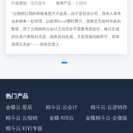
行业类别：
现代服务
使用产品：
云报销
“云报销让我的审核速度大大提高，由于是创业公司，我本人基本
业务财务一起管理，以前用Excel费时费力，需要交叉核对许多的
数据，用了云报销和云会计之后完全不需要考虑这些，每日生成
的分录只要核对无误，报表自动生成，月底直接结账即可，简单
易用又高效”——财务负责人
热门产品
金蝶云·星辰
精斗云·云会计
精斗云·云进销存
精斗云·云报销
金蝶·KIS云
金蝶精斗云·企微版
精斗云.钉钉专版