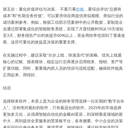
第五步：量化价值评估与决策。 不要只看
价格
，要综合评估“总拥有
成本”和“长期业务价值”。可以要求供应商提供类似规模、类似行业的
成功案例参考。例如，根据工信部示范案例中的公开数据，某制造企
业通过部署集成化的智能财务系统，实现了月度结账时间从10天缩短
至3天，财务报告产出时效提升60%以上，资金周转率也得到了显著改
善。这些可量化的效益是决策的重要支撑。
在实施过程中，建议采取“分步上线，快速迭代”的策略。优先上线最
核心的记账、报表模块，稳定运行后再逐步启用税务、报销、资产等
扩展功能。同时，要重视内部人员的培训与流程适配，确保软件能真
正用起来、用得好。
结语
选择财务软件，本质上是为企业的财务管理选择一位长期的“数字合伙
人”。没有绝对最好的软件，只有最适合的软件。2025年的市场选择
更加多元化，从强调智能自动化的金蝶AI星辰，到深耕垂直领域的新
中大，再到提供全景服务的慧算账平台，各有侧重。中小企业的决策
者应回归自身业务本源，厘清需求，审慎评估，通过科学的选型流