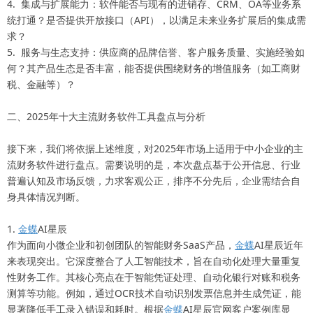
4. 集成与扩展能力：软件
能否与现有的进销存、CRM、OA等业务系
统打通？是否提供开放接口（API），以满足未来业务扩展后的集成需
求？
5. 服务与生态支持：供应商的品牌信誉、客户服务质量、实施经验如
何？其产品生态是否丰富，能否提供围绕财务的增值服务（如工商财
税、金融等）？
二、2025年十大主流财务软件工具盘点与分析
接下来，我们将依据上述维度，对2025年市场上适用于中小企业的主
流财务软件进行盘点。需要说明的是，本次盘点基于公开信息、行业
普遍认知及市场反馈，力求客观公正，排序不分先后，企业需结合自
身具体情况判断。
1.
金蝶
AI星辰
作为面向小微企业和初创团队的智能财务SaaS产品，
金蝶
AI星辰近年
来表现突出。它深度整合了人工智能技术，旨在自动化处理大量重复
性财务工作。其核心亮点在于智能凭证处理、自动化银行对账和税务
测算等功能。例如，通过OCR技术自动识别发票信息并生成凭证，能
显著降低手工录入错误和耗时。根据
金蝶
AI星辰官网客户案例库显