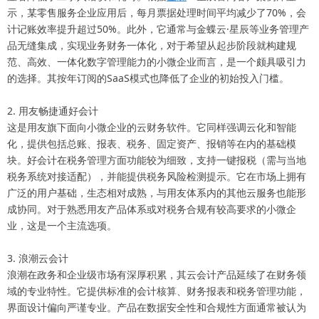
示，某零售服务企业应用后，每月票据处理时间平均减少了70%，会
计记账效率提升超过50%。此外，它通常与金蝶云·星辰等业务管理产
品无缝集成，实现业务财务一体化，对于希望从起步阶段就构建规
范、高效、一体化数字管理能力的小微企业而言，是一个颇具吸引力
的选择。其按年订阅的SaaS模式也降低了企业的初始投入门槛。
2. 用友畅捷通好会计
这是用友旗下面向小微企业的云财务软件。它同样强调云化和智能
化，提供包括总账、报表、税务、固定资产、报销等在内的基础模
块。好会计在税务管理方面功能较为细致，支持一键报税（需与当地
税务系统对接适配），并能提供税务风险检测提示。它在市场上拥有
广泛的用户基础，生态相对成熟，与用友体系内的其他云服务也能形
成协同。对于熟悉用友产品体系或对税务合规有较高要求的小微企
业，这是一个主流选项。
3. 浪潮云会计
浪潮在政务和企业级市场有深厚积累，其云会计产品延续了在财务领
域的专业特性。它提供标准的会计核算、财务报表和税务管理功能，
界面设计偏向严谨专业。产品在数据安全性和合规性方面通常被认为