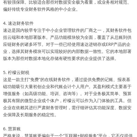
有较强
保障。比较适合那些对数据安全极为看重，或业务相对规范、
偏好传统专业财务软件风格的中小企业。
4. 速达财务软件
速达是国内较早专注于中小企业管理软件的厂商之一，其财务软件包
括云端和本地部署版本。产品功能模块较为全面，覆盖了从总账到供
应链财务的诸多环节。对于一些已经使用速达进销存或ERP产品的企
业，选择其财务模块可以实现较好的内部数据一致性。它的本地部署
版本为那些对数据本地化存储有硬性要求的企业提供了选择。
5. 柠檬云财税
这是一款主打“免费”的在线财务软件，通过提供免费的记账、报表基
础功能吸引大量初创企业和代账会计个人用户。其盈利模式主要基于
增值服务（如高级功能、培训、咨询等）。对于业务极其简单、预算
极其有限的微型企业或个体户，柠檬云可以作为入门体验的工具。但
企业在依赖其进行严肃财务管理时，需仔细评估其功能深度、数据安
全保障及长期服务的稳定性。
6. 慧算账
严格来说，慧算账更偏向于一个“互联网+财税服务”平台，它不仅提供